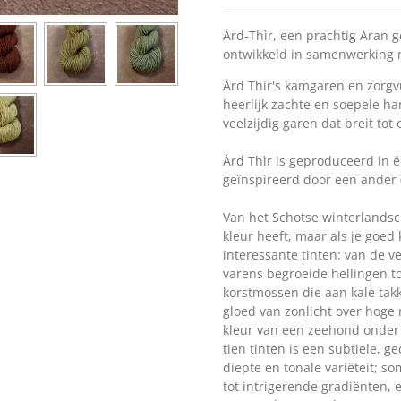
Àrd-Thìr, een prachtig Aran 
ontwikkeld in samenwerking 
Àrd Thìr's kamgaren en zorg
heerlijk zachte en soepele ha
veelzijdig garen dat breit tot
Àrd Thìr is geproduceerd in 
geïnspireerd door een ander 
Van het Schotse winterlands
kleur heeft, maar als je goed 
interessante tinten: van de 
varens begroeide hellingen to
korstmossen die aan kale tak
gloed van zonlicht over hoge 
kleur van een zeehond onder e
tien tinten is een subtiele, g
diepte en tonale variëteit;
tot intrigerende gradiënten,