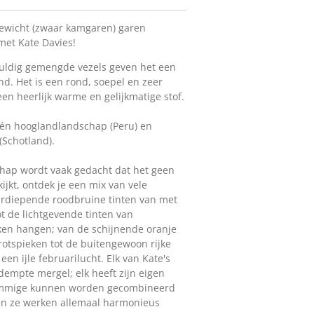
gewicht (zwaar kamgaren) garen
met Kate Davies!
vuldig gemengde vezels geven het een
nd. Het is een rond, soepel en zeer
 een heerlijk warme en gelijkmatige stof.
één hooglandlandschap (Peru) en
(Schotland).
chap wordt vaak gedacht dat het geen
kijkt, ontdek je een mix van vele
verdiepende roodbruine tinten van met
t de lichtgevende tinten van
ken hangen; van de schijnende oranje
rotspieken tot de buitengewoon rijke
en ijle februarilucht. Elk van Kate's
edempte mergel; elk heeft zijn eigen
 sommige kunnen worden gecombineerd
 en ze werken allemaal harmonieus