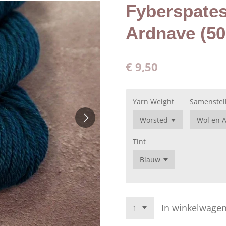
Fyberspates 
Ardnave (50
€ 9,50
Yarn Weight
Samenstel
Tint
In winkelwage