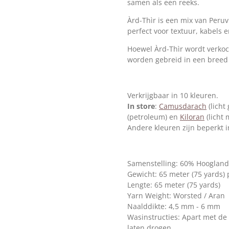
samen als een reeks.
Àrd-Thìr is een mix van Peru
perfect voor textuur, kabels 
Hoewel Àrd-Thìr wordt verkoc
worden gebreid in een breed 
Verkrijgbaar in 10 kleuren.
In store
:
Camusdarach
(licht
(petroleum) en
Kiloran
(licht 
Andere kleuren zijn beperkt i
Samenstelling: 60% Hoogland
Gewicht: 65 meter (75 yards) 
Lengte: 65 meter (75 yards)
Yarn Weight: Worsted / Aran
Naalddikte: 4,5 mm - 6 mm
Wasinstructies: Apart met de
laten drogen.