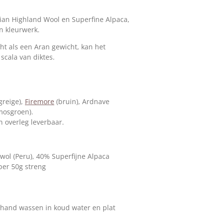
vian Highland Wool en Superfine Alpaca,
en kleurwerk.
ht als een Aran gewicht, kan het
scala van diktes.
 greige),
Firemore
(bruin), Ardnave
mosgroen).
n overleg leverbaar.
wol (Peru), 40% Superfijne Alpaca
per 50g streng
 hand wassen in koud water en plat