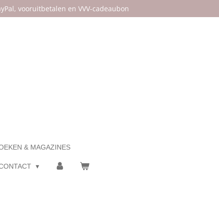
PayPal, vooruitbetalen en VVV-cadeaubon
OEKEN & MAGAZINES
CONTACT