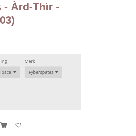
- Àrd-Thìr -
03)
ling
Merk
n