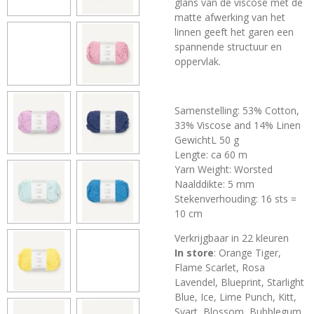
glans van de viscose met de
matte afwerking van het
linnen geeft het garen een
spannende structuur en
oppervlak.
Samenstelling:
53% Cotton,
33% Viscose and 14% Linen
GewichtL 50 g
Lengte: ca 60 m
Yarn Weight: Worsted
Naalddikte: 5 mm
Stekenverhouding: 16 sts =
10 cm
Verkrijgbaar in 22 kleuren
In store
: Orange Tiger,
Flame Scarlet, Rosa
Lavendel, Blueprint, Starlight
Blue, Ice, Lime Punch, Kitt,
Svart, Blossom, Bubblegum