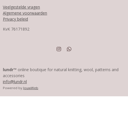
Veelgestelde vragen
Algemene voorwaarden
Privacy beleid
KvK
76171892
I
W
n
h
s
a
t
t
a
s
lundr™
online boutique for natural knitting, wool, patterns and
g
A
accessories
r
p
info@lundr.nl
a
p
m
Powered by
JouwWeb