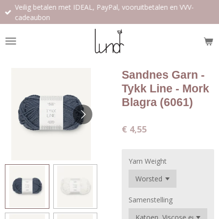
Veilig betalen met IDEAL, PayPal, vooruitbetalen en VVV-
Ga
cadeaubon
direct
naar
de
hoofdinhoud
Sandnes Garn -
Tykk Line - Mork
Blagra (6061)
€ 4,55
Yarn Weight
Samenstelling