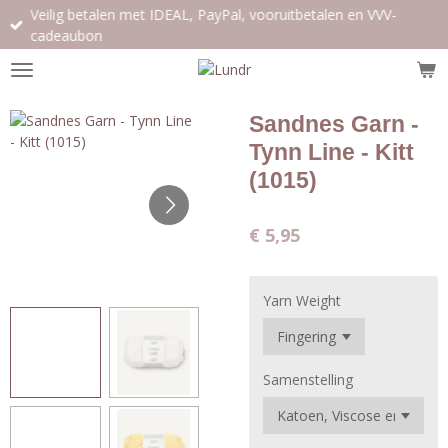
Veilig betalen met IDEAL, PayPal, vooruitbetalen en VVV-
Ga
cadeaubon
direct
naar
de
hoofdinhoud
Sandnes Garn -
Tynn Line - Kitt
(1015)
€ 5,95
Yarn Weight
Samenstelling