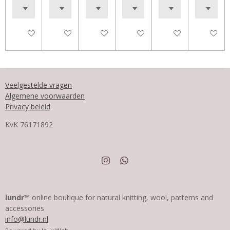
In winkelwagen
In winkelwagen
In winkelwagen
In winkelwagen
In winkelwagen
In winke
Veelgestelde vragen
Algemene voorwaarden
Privacy beleid
KvK
76171892
I
W
n
h
s
a
t
t
a
s
lundr™
online boutique for natural knitting, wool, patterns and
g
A
accessories
r
p
info@lundr.nl
a
p
m