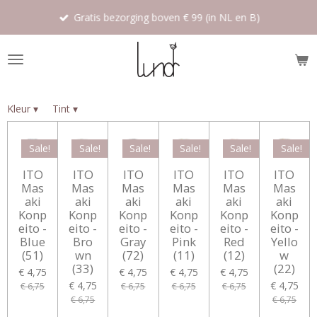
Ga
Gratis bezorging boven € 99 (in NL en B)
direct
naar
de
hoofdinhoud
Kleur
▾
Tint
▾
Sale!
Sale!
Sale!
Sale!
Sale!
Sale!
ITO
ITO
ITO
ITO
ITO
ITO
Mas
Mas
Mas
Mas
Mas
Mas
aki
aki
aki
aki
aki
aki
Konp
Konp
Konp
Konp
Konp
Konp
eito -
eito -
eito -
eito -
eito -
eito -
Blue
Bro
Gray
Pink
Red
Yello
(51)
wn
(72)
(11)
(12)
w
(33)
(22)
€ 4,75
€ 4,75
€ 4,75
€ 4,75
€ 4,75
€ 4,75
€ 6,75
€ 6,75
€ 6,75
€ 6,75
€ 6,75
€ 6,75