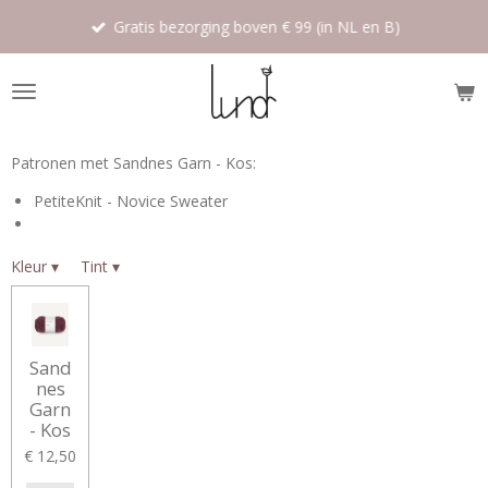
Ga
Gratis bezorging boven € 99 (in NL en B)
direct
naar
de
hoofdinhoud
Patronen met Sandnes Garn - Kos:
PetiteKnit - Novice Sweater
Kleur
▾
Tint
▾
Sand
nes
Garn
- Kos
€ 12,50