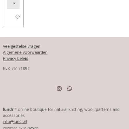
In winkelwagen
Veelgestelde vragen
Algemene voorwaarden
Privacy beleid
KvK
76171892
I
W
n
h
s
a
t
t
a
s
lundr™
online boutique for natural knitting, wool, patterns and
g
A
accessories
r
p
info@lundr.nl
a
p
m
Powered by
JouwWeb