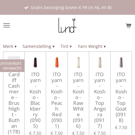
Ga
Gratis bezorging boven € 99 (in NL en B)
direct
naar
de
hoofdinhoud
Merk
▾
Samenstelling
▾
Tint
▾
Yarn Weight
▾
binnenkort
verwacht
Card
ITO
ITO
ITO
ITO
ITO
iff
yarn
yarn
yarn
yarn
yarn
Cash
-
-
-
-
-
mer
Kosh
Kosh
Kosh
Kosh
Kosh
e -
o -
o -
o -
o -
o -
Brus
Blac
Peac
Raw
Top
Top
hligh
kber
h
Whit
Ango
Goat
t -
ry
Red
e
ra
(091
Buth
(090
(090
(091
(091
8)
an
5)
1)
6)
7)
€ 7,50
(178)
€ 7,50
€ 7,50
€ 7,50
€ 7,50