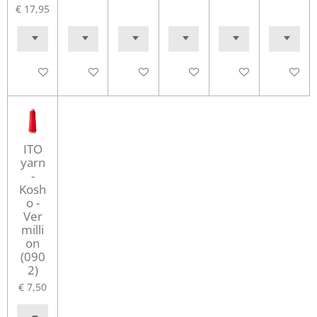
€ 17,95
Houd mij op de hoogte
In winkelwagen
In winkelwagen
In winkelwagen
In winkelwagen
In winke
ITO
yarn
-
Kosh
o -
Ver
milli
on
(090
2)
€ 7,50