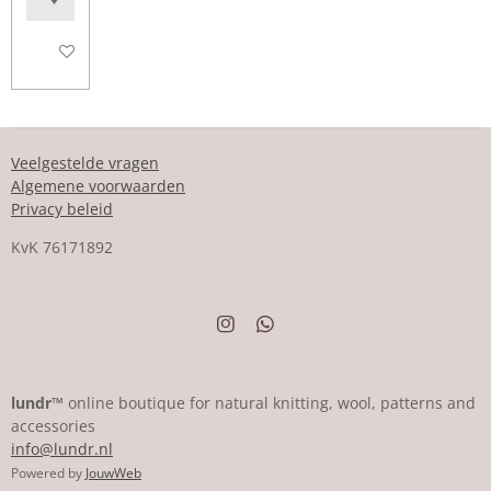
In winkelwagen
Veelgestelde vragen
Algemene voorwaarden
Privacy beleid
KvK
76171892
I
W
n
h
s
a
t
t
a
s
lundr™
online boutique for natural knitting, wool, patterns and
g
A
accessories
r
p
info@lundr.nl
a
p
m
Powered by
JouwWeb