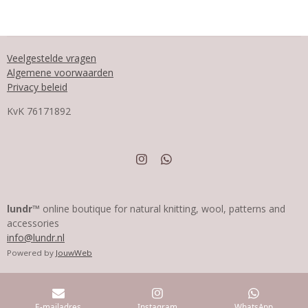
Veelgestelde vragen
Algemene voorwaarden
Privacy beleid
KvK
76171892
I
W
n
h
s
a
t
t
a
s
lundr™
online boutique for natural knitting, wool, patterns and
g
A
accessories
r
p
info@lundr.nl
a
p
m
Powered by
JouwWeb
E-mailadres
Instagram
WhatsApp