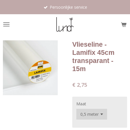
Ga
Persoonlijke service
direct
naar
de
hoofdinhoud
Vlieseline -
Lamifix 45cm
transparant -
15m
€ 2,75
Maat