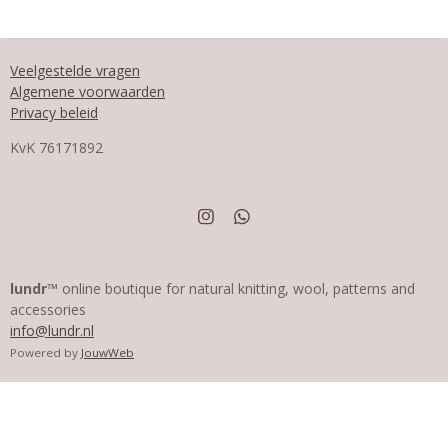
Veelgestelde vragen
Algemene voorwaarden
Privacy beleid
KvK
76171892
I
W
n
h
s
a
t
t
a
s
lundr™
online boutique for natural knitting, wool, patterns and
g
A
accessories
r
p
info@lundr.nl
a
p
m
Powered by
JouwWeb