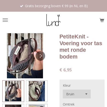
Ga
Gratis bezorging boven € 99 (in NL en B)
direct
naar
de
hoofdinhoud
PetiteKnit -
Voering voor tas
met ronde
bodem
€ 6,95
Kleur
Omtrek