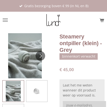
Ga
Gratis bezorging boven € 99 (in NL en B)
direct
naar
de
hoofdinhoud
Steamery
ontpiller (klein) -
Grey
binnenkort verwacht
€ 45,00
Laat het me weten
wanneer dit product
weer op voorraad is.