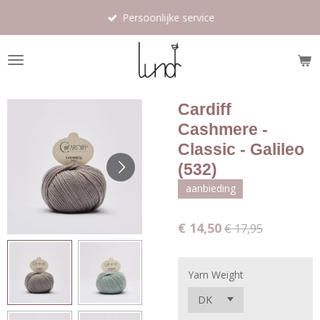
Ga
Persoonlijke service
direct
naar
de
hoofdinhoud
Cardiff
Cashmere -
Classic - Galileo
(532)
aanbieding
€ 14,50
€ 17,95
Yarn Weight