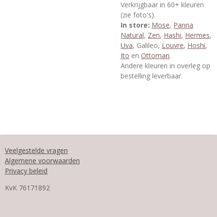
Verkrijgbaar in 60+ kleuren
(zie foto's).
In store:
Mose
,
Panna
Natural
,
Zen
,
Hashi
,
Hermes
,
Uva
, Galileo,
Louvre
,
Hoshi
,
Ito
en
Ottoman
.
Andere kleuren in overleg op
bestelling leverbaar.
Veelgestelde vragen
Algemene voorwaarden
Privacy beleid
KvK
76171892