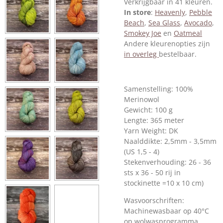
Verkrijgbaar in 41 kleuren.
In store
:
Heavenly
,
Pebble
Beach
,
Sea Glass
,
Avocado
,
Smokey Joe
en
Oatmeal
Andere kleurenopties zijn
in overleg
bestelbaar.
Samenstelling: 100%
Merinowol
Gewicht: 100 g
Lengte: 365 meter
Yarn Weight: DK
Naalddikte: 2,5mm - 3,5mm
(US 1,5 - 4)
Stekenverhouding: 26 - 36
sts x 36 - 50 rij in
stockinette =10 x 10 cm)
Wasvoorschriften:
Machinewasbaar op 40°C
op wolwasprogramma