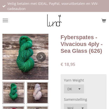
Veilig betalen met IDEAL, PayPal, vooruitbetalen en VVV-
Ga
cadeaubon
direct
naar
de
hoofdinhoud
Fyberspates -
Vivacious 4ply -
Sea Glass (626)
€ 18,95
Yarn Weight
Samenstelling