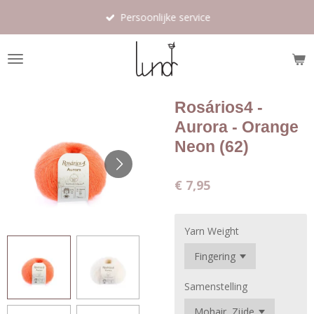
Ga
Persoonlijke service
direct
naar
de
hoofdinhoud
Rosários4 -
Aurora - Orange
Neon (62)
€ 7,95
Yarn Weight
Samenstelling