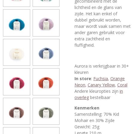
gecombineerd met de
lichtheid en de glans van
zijde. Het kan enkel of
dubbel gebruikt worden,
maar wordt vaak samen met
ander garen gebruikt voor
extra zachtheid en
fluffigheid.
Aurora is verkrijgbaar in 30+
kleuren
In store
:
Fuchsia
,
Orange
Neon
,
Canary Yellow
,
Coral
Andere kleuropties zijn
in
overleg
bestelbaar
Kenmerken
Samenstelling: 70% Kid
Mohair en 30% Zijde
Gewicht: 25g
Lengte 210 m