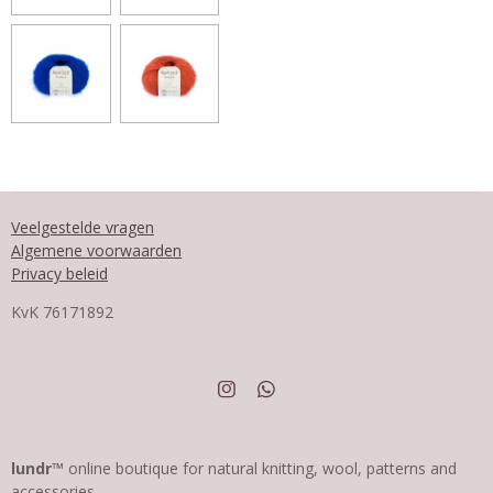
Veelgestelde vragen
Algemene voorwaarden
Privacy beleid
KvK
76171892
I
W
n
h
s
a
t
t
a
s
lundr™
online boutique for natural knitting, wool, patterns and
g
A
accessories