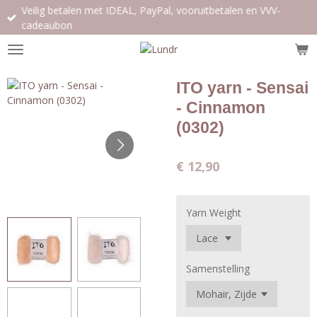
Veilig betalen met IDEAL, PayPal, vooruitbetalen en VVV-
Ga
cadeaubon
direct
naar
de
hoofdinhoud
ITO yarn - Sensai
- Cinnamon
(0302)
€ 12,90
Yarn Weight
Samenstelling