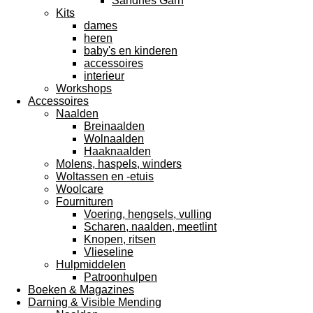
Sandnes Garn
Kits
dames
heren
baby's en kinderen
accessoires
interieur
Workshops
Accessoires
Naalden
Breinaalden
Wolnaalden
Haaknaalden
Molens, haspels, winders
Woltassen en -etuis
Woolcare
Fournituren
Voering, hengsels, vulling
Scharen, naalden, meetlint
Knopen, ritsen
Vlieseline
Hulpmiddelen
Patroonhulpen
Boeken & Magazines
Darning & Visible Mending