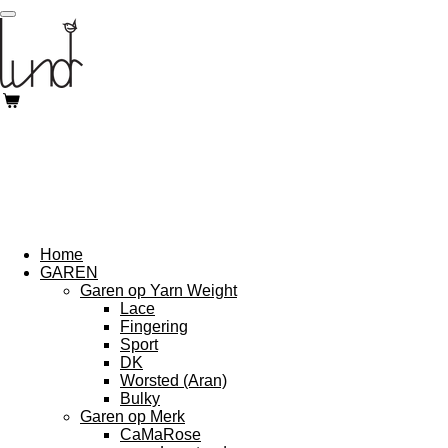
Ga
direct
naar
de
hoofdinhoud
Home
GAREN
Garen op Yarn Weight
Lace
Fingering
Sport
DK
Worsted (Aran)
Bulky
Garen op Merk
CaMaRose