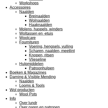
Workshops
Accessoires
Naalden
Breinaalden
Wolnaalden
Haaknaalden
Molens, haspels, winders
Woltassen en -etuis
Woolcare
Fournituren
Voering, hengsels, vulling
Scharen, naalden, meetlint
Knopen, ritsen
Vlieseline
Hulpmiddelen
Patroonhulpen
Boeken & Magazines
Darning & Visible Mending
Naalden
Looms & Tools
Wol producten
Wool Pots
Info
Over lundr
Over garen en patronen