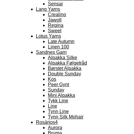
Sensai
Lang Yarns
Crealino
Jawoll
Regina
Sweet
Lotus Yarns
Late Autumn
Linen 100
Sandnes Garn
Alpakka Silke
Alpakka Følgetråd
Børstet Alpakka
Double Sunday
Kos
Peer Gynt
Sunday
Mini Alpakka
Tykk Line
Line
Tynn Line
Tynn Silk Mohair
Rosários4
Aurora
Bruma