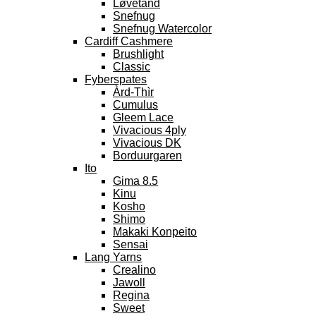
Løvetand
Snefnug
Snefnug Watercolor
Cardiff Cashmere
Brushlight
Classic
Fyberspates
Àrd-Thìr
Cumulus
Gleem Lace
Vivacious 4ply
Vivacious DK
Borduurgaren
Ito
Gima 8.5
Kinu
Kosho
Shimo
Makaki Konpeito
Sensai
Lang Yarns
Crealino
Jawoll
Regina
Sweet