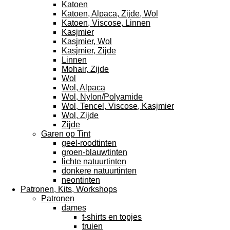
Katoen
Katoen, Alpaca, Zijde, Wol
Katoen, Viscose, Linnen
Kasjmier
Kasjmier, Wol
Kasjmier, Zijde
Linnen
Mohair, Zijde
Wol
Wol, Alpaca
Wol, Nylon/Polyamide
Wol, Tencel, Viscose, Kasjmier
Wol, Zijde
Zijde
Garen op Tint
geel-roodtinten
groen-blauwtinten
lichte natuurtinten
donkere natuurtinten
neontinten
Patronen, Kits, Workshops
Patronen
dames
t-shirts en topjes
truien