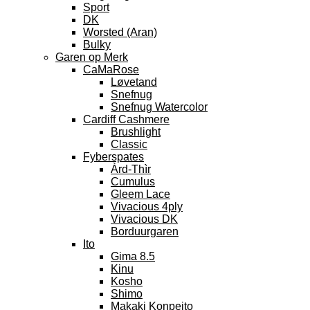
Sport
DK
Worsted (Aran)
Bulky
Garen op Merk
CaMaRose
Løvetand
Snefnug
Snefnug Watercolor
Cardiff Cashmere
Brushlight
Classic
Fyberspates
Àrd-Thìr
Cumulus
Gleem Lace
Vivacious 4ply
Vivacious DK
Borduurgaren
Ito
Gima 8.5
Kinu
Kosho
Shimo
Makaki Konpeito