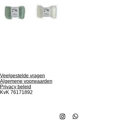
Veelgestelde vragen
Algemene voorwaarden
Privacy beleid
KvK
76171892
I
W
n
h
s
a
t
t