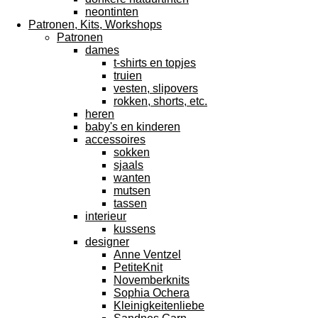
neontinten
Patronen, Kits, Workshops
Patronen
dames
t-shirts en topjes
truien
vesten, slipovers
rokken, shorts, etc.
heren
baby's en kinderen
accessoires
sokken
sjaals
wanten
mutsen
tassen
interieur
kussens
designer
Anne Ventzel
PetiteKnit
Novemberknits
Sophia Ochera
Kleinigkeitenliebe