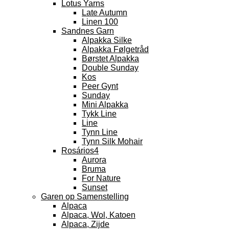
Lotus Yarns
Late Autumn
Linen 100
Sandnes Garn
Alpakka Silke
Alpakka Følgetråd
Børstet Alpakka
Double Sunday
Kos
Peer Gynt
Sunday
Mini Alpakka
Tykk Line
Line
Tynn Line
Tynn Silk Mohair
Rosários4
Aurora
Bruma
For Nature
Sunset
Garen op Samenstelling
Alpaca
Alpaca, Wol, Katoen
Alpaca, Zijde