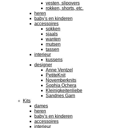
vesten, slipovers
rokken, shorts, etc.
heren
baby's en kinderen
accessoires
sokken
sjaals
wanten
mutsen
tassen
interieur
kussens
designer
Anne Ventzel
PetiteKnit
Novemberknits
Sophia Ochera
Kleinigkeitenliebe
Sandnes Garn
Kits
dames
heren
baby's en kinderen
accessoires
interieur