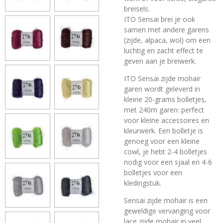
breisels.
ITO Sensai brei je ook
samen met andere garens
(zijde, alpaca, wol) om een
luchtig en zacht effect te
geven aan je breiwerk.
ITO Sensai zijde mohair
garen wordt geleverd in
kleine 20-grams bolletjes,
met 240m garen: perfect
voor kleine accessoires en
kleurwerk. Een bolletje is
genoeg voor een kleine
cowl, je hebt 2-4 bolletjes
nodig voor een sjaal en 4-6
bolletjes voor een
kledingstuk.
Sensai zijde mohair is een
geweldige vervanging voor
lace zijde mohair in veel