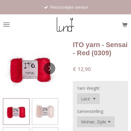
Ga
Persoonlijke service
direct
naar
de
hoofdinhoud
ITO yarn - Sensai
- Red (0309)
€ 12,90
Yarn Weight
Samenstelling