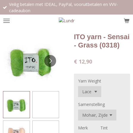
Veilig betalen met IDEAL, PayPal, vooruitbetalen en VVV-
Ga
cadeaubon
direct
naar
de
hoofdinhoud
ITO yarn - Sensai
- Grass (0318)
€ 12,90
Yarn Weight
Samenstelling
Merk
Tint