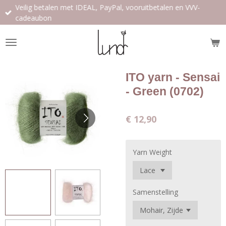
Veilig betalen met IDEAL, PayPal, vooruitbetalen en VVV-
Ga
cadeaubon
direct
naar
de
hoofdinhoud
ITO yarn - Sensai
- Green (0702)
€ 12,90
Yarn Weight
Samenstelling