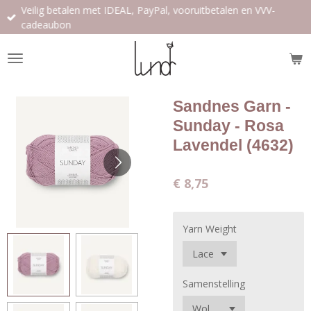
Veilig betalen met IDEAL, PayPal, vooruitbetalen en VVV-
Ga
cadeaubon
direct
naar
de
hoofdinhoud
Sandnes Garn -
Sunday - Rosa
Lavendel (4632)
€ 8,75
Yarn Weight
Samenstelling