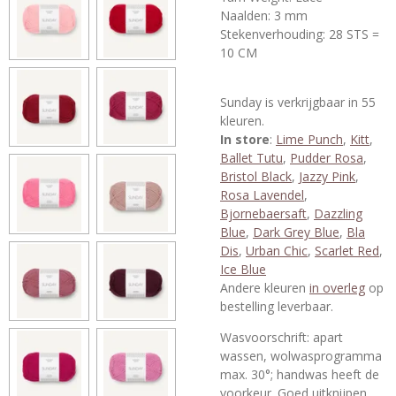
Naalden: 3 mm
Stekenverhouding:
28 STS =
10 CM
Sunday is verkrijgbaar in 55
kleuren.
In store
:
Lime Punch
,
Kitt
,
Ballet Tutu
,
Pudder Rosa
,
Bristol Black
,
Jazzy Pink
,
Rosa Lavendel
,
Bjornebaersaft
,
Dazzling
Blue
,
Dark Grey Blue
,
Bla
Dis
,
Urban Chic
,
Scarlet Red
,
Ice Blue
Andere kleuren
in overleg
op
bestelling leverbaar.
Wasvoorschrift: apart
wassen, wolwasprogramma
max. 30°; handwas heeft de
voorkeur. Goed uitknijpen.