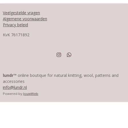
Veelgestelde vragen
Algemene voorwaarden
Privacy beleid
KvK
76171892
I
W
n
h
s
a
t
t
a
s
lundr™
online boutique for natural knitting, wool, patterns and
g
A
accessories
r
p
info@lundr.nl
a
p
m
Powered by
JouwWeb