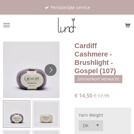
Ga
Persoonlijke service
direct
naar
de
hoofdinhoud
Cardiff
Cashmere -
Brushlight -
Gospel (107)
binnenkort verwacht
€ 14,50
€ 17,95
Yarn Weight