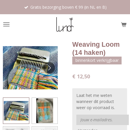
Ga
Gratis bezorging boven € 99 (in NL en B)
direct
naar
de
hoofdinhoud
Weaving Loom
(14 haken)
binnenkort verkrijgbaar
€ 12,50
Laat het me weten
wanneer dit product
weer op voorraad is.