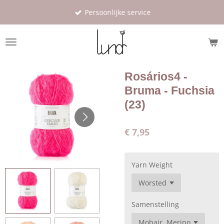
Ga
Persoonlijke service
direct
naar
de
hoofdinhoud
Rosários4 -
Bruma - Fuchsia
(23)
€ 7,95
Yarn Weight
Samenstelling