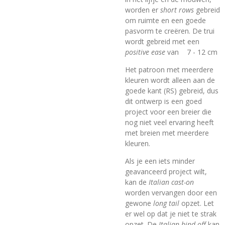
worden er
short rows
gebreid
om ruimte en een goede
pasvorm te creëren. De trui
wordt gebreid met een
p
ositive ease
van 7 - 12 cm
Het patroon met meerdere
kleuren wordt alleen aan de
goede kant (RS) gebreid, dus
dit ontwerp is een goed
project voor een breier die
nog niet veel ervaring heeft
met breien met meerdere
kleuren.
Als je een iets minder
geavanceerd project wilt,
kan de
Italian cast-on
worden vervangen door een
gewone
long tail
opzet. Let
er wel op dat je niet te strak
opzet. De
Italian bind-off
kan