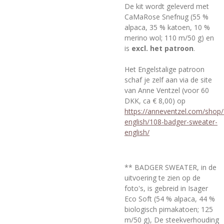
De kit wordt geleverd met
CaMaRose Snefnug
(55 %
alpaca, 35 % katoen, 10 %
merino wol; 110 m/50 g)
en
is
excl. het patroon
.
Het Engelstalige patroon
schaf je zelf aan via de site
van Anne Ventzel (voor 60
DKK, ca € 8,00) op
https://anneventzel.com/shop/
english/108-badger-sweater-
english/
** BADGER SWEATER, in de
uitvoering te zien op de
foto's, is gebreid in Isager
Eco Soft (54 % alpaca, 44 %
biologisch pimakatoen; 125
m/50 g), De steekverhouding