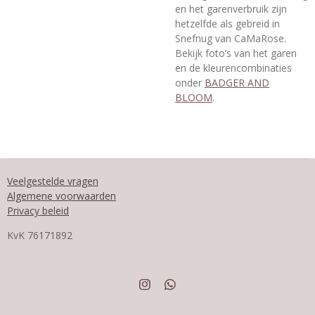
en het garenverbruik zijn
hetzelfde als gebreid in
Snefnug van CaMaRose.
Bekijk foto’s van het garen
en de kleurencombinaties
onder
BADGER AND
BLOOM
.
Veelgestelde vragen
Algemene voorwaarden
Privacy beleid
KvK
76171892
I
W
n
h
s
a