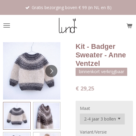
Ga
Gratis bezorging boven € 99 (in NL en B)
direct
naar
de
hoofdinhoud
Kit - Badger
Sweater - Anne
Ventzel
binnenkort verkrijgbaar
€ 29,25
Maat
Variant/Versie