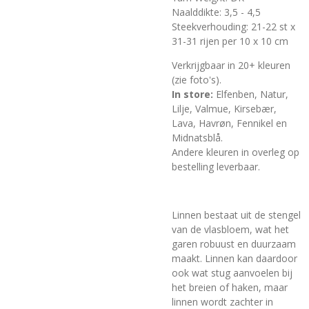
Naalddikte:
3,5 - 4,5
Steekverhouding: 21-22 st x
31-31 rijen per 10 x 10 cm
Verkrijgbaar in 20+ kleuren
(zie foto's).
In store:
Elfenben, Natur,
Lilje, Valmue, Kirsebær,
Lava, Havrøn, Fennikel en
Midnatsblå
.
Andere kleuren in overleg op
bestelling leverbaar.
Linnen bestaat uit de stengel
van de vlasbloem, wat het
garen robuust en duurzaam
maakt. Linnen kan daardoor
ook wat stug aanvoelen bij
het breien of haken, maar
linnen wordt zachter in