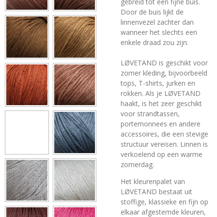
gebreid tot een fijne buis.
Door de buis lijkt de
linnenvezel zachter dan
wanneer het slechts een
enkele draad zou zijn.
LØVETAND is geschikt voor
zomer kleding, bijvoorbeeld
tops, T-shirts, jurken en
rokken. Als je LØVETAND
haakt, is het zeer geschikt
voor strandtassen,
portemonnees en andere
accessoires, die een stevige
structuur vereisen. Linnen is
verkoelend op een warme
zomerdag.
Het kleurenpalet van
LØVETAND bestaat uit
stoffige, klassieke en fijn op
elkaar afgestemde kleuren,