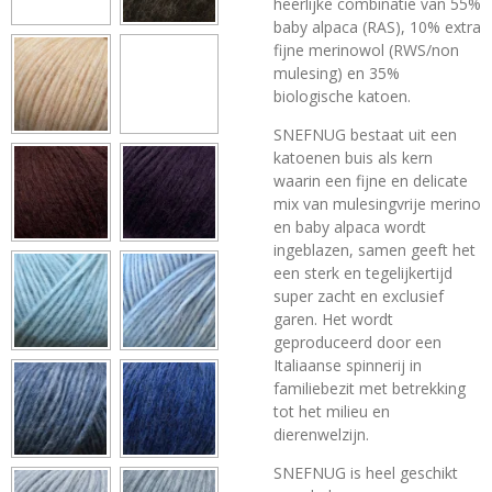
heerlijke combinatie van 55%
baby alpaca (RAS), 10% extra
fijne merinowol (RWS/non
mulesing) en 35%
biologische katoen.
SNEFNUG bestaat uit een
katoenen buis als kern
waarin een fijne en delicate
mix van
mulesingvrije
merino
en baby alpaca wordt
ingeblazen, samen geeft het
een sterk en tegelijkertijd
super zacht en exclusief
garen. Het wordt
geproduceerd door een
Italiaanse spinnerij in
familiebezit met betrekking
tot het milieu en
dierenwelzijn.
SNEFNUG is heel geschikt