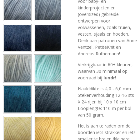
voor baby- en
kinderprojecten en
(oversized) gebreide
ontwerpen voor
volwassenen, zoals truien,
vesten, sjaals en hoeden.
Denk aan patronen van Anne
Ventzel, PetiteKnit en
Andreas Ruthemann!
Verkrijgbaar in 60+ kleuren,
waarvan 30 minimaal op
voorraad bij
lundr
!
Naalddikte is 4,0 - 6,0 mm
Stekenverhouding 12-16 sts
X 24 rijen bij 10 x 10 cm
Looplengte: 110 m per bol
van 50 gram.
Het is aan te raden om de
boorden iets strakker en iets
smaller te breien (kleinere