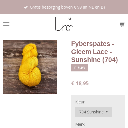
Ga
Gratis bezorging boven € 99 (in NL en B)
direct
naar
de
hoofdinhoud
Fyberspates -
Gleem Lace -
Sunshine (704)
nieuw
€ 18,95
Kleur
Merk