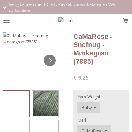
Veilig betalen met IDEAL, PayPal, vooruitbetalen en VVV-
Ga
cadeaubon
direct
naar
de
hoofdinhoud
CaMaRose -
Snefnug -
Mørkegrøn
(7885)
€ 9,25
Yarn Weight
Merk