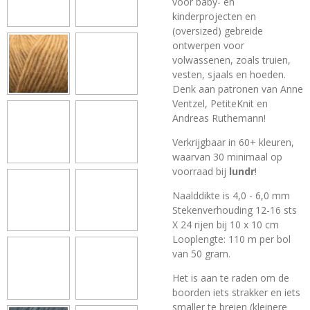
voor baby- en
kinderprojecten en
(oversized) gebreide
ontwerpen voor
volwassenen, zoals truien,
vesten, sjaals en hoeden.
Denk aan patronen van Anne
Ventzel, PetiteKnit en
Andreas Ruthemann!
Verkrijgbaar in 60+ kleuren,
waarvan 30 minimaal op
voorraad bij
lundr
!
Naalddikte is 4,0 - 6,0 mm
Stekenverhouding 12-16 sts
X 24 rijen bij 10 x 10 cm
Looplengte: 110 m per bol
van 50 gram.
Het is aan te raden om de
boorden iets strakker en iets
smaller te breien (kleinere