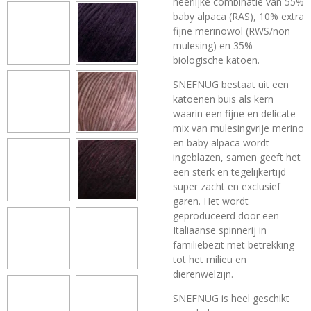
heerlijke combinatie van 55%
baby alpaca (RAS), 10% extra
fijne merinowol (RWS/non
mulesing) en 35%
biologische katoen.
SNEFNUG bestaat uit een
katoenen buis als kern
waarin een fijne en delicate
mix van
mulesingvrije
merino
en baby alpaca wordt
ingeblazen, samen geeft het
een sterk en tegelijkertijd
super zacht en exclusief
garen. Het wordt
geproduceerd door een
Italiaanse spinnerij in
familiebezit met betrekking
tot het milieu en
dierenwelzijn.
SNEFNUG is heel geschikt