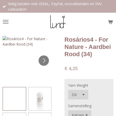
Veilig betalen met IDEAL, PayPal, vooruitbetalen en VVV-
Ga
cadeaubon
direct
naar
de
hoofdinhoud
Rosários4 - For
Nature - Aardbei
Rood (34)
€ 4,25
Yarn Weight
Samenstelling