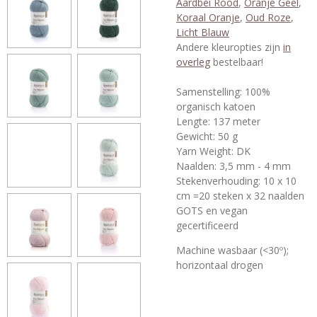
Aardbei Rood
,
Oranje Geel
,
Koraal Oranje
,
Oud Roze
,
Licht Blauw
Andere kleuropties zijn
in
overleg
bestelbaar!
Samenstelling: 100%
organisch katoen
Lengte: 137 meter
Gewicht: 50 g
Yarn Weight: DK
Naalden: 3,5 mm - 4 mm
Stekenverhouding: 10 x 10
cm =20 steken x 32 naalden
GOTS en vegan
gecertificeerd
Machine wasbaar
(<30º);
horizontaal drogen