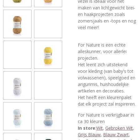
vezel is ideaal voor het
maken van lichtgewicht brei-
en haakprojecten zoals
zomersjaals en -tops en nog
veel meer!
For Nature is een echte
alleskunner, voor allerlei
projecten.
Het leent zich uitstekend
voor kleding (van baby's tot
volwassenen), speelgoed en
arigurimis, huishoudelijke
artikelen en decoraties.
Het heeft een kleurenpalet
dat elk project zal inspireren.
For Nature is verkrijgbaar in
ca 30 kleuren
In store
:
Wit
,
Gebroken Wit
,
Grijs Blauw
,
Blauw Zwart
,