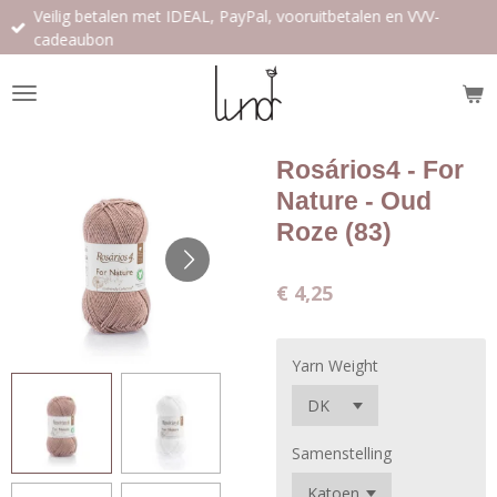
Veilig betalen met IDEAL, PayPal, vooruitbetalen en VVV-
Ga
cadeaubon
direct
naar
de
hoofdinhoud
Rosários4 - For
Nature - Oud
Roze (83)
€ 4,25
Yarn Weight
Samenstelling