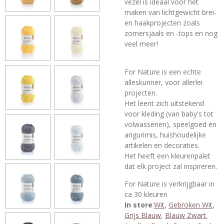
vezel is ideaal voor het
maken van lichtgewicht brei-
en haakprojecten zoals
zomersjaals en -tops en nog
veel meer!
For Nature is een echte
alleskunner, voor allerlei
projecten.
Het leent zich uitstekend
voor kleding (van baby's tot
volwassenen), speelgoed en
arigurimis, huishoudelijke
artikelen en decoraties.
Het heeft een kleurenpalet
dat elk project zal inspireren.
For Nature is verkrijgbaar in
ca 30 kleuren
In store
:
Wit
,
Gebroken Wit
,
Grijs Blauw
,
Blauw Zwart
,