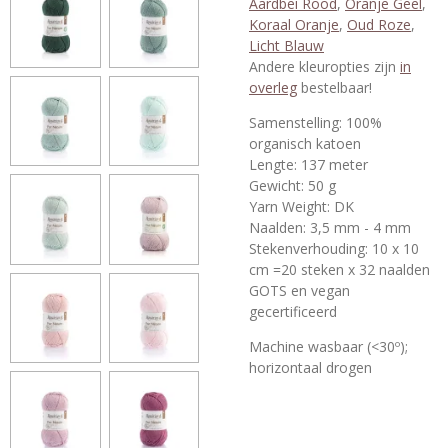
Aardbei Rood
,
Oranje Geel
,
Koraal Oranje
,
Oud Roze
,
Licht Blauw
Andere kleuropties zijn
in
overleg
bestelbaar!
Samenstelling: 100%
organisch katoen
Lengte: 137 meter
Gewicht: 50 g
Yarn Weight: DK
Naalden: 3,5 mm - 4 mm
Stekenverhouding: 10 x 10
cm =20 steken x 32 naalden
GOTS en vegan
gecertificeerd
Machine wasbaar
(<30º);
horizontaal drogen